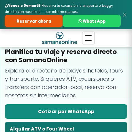
¿Vienes a Samaná?
Reserva tu excursión, transporte o buggy
directo con nosotros — sin intermediarios.
×
Reservar ahora
WhatsApp
GUÍA Y RESERVAS EN SAMANÁ
Planifica tu viaje y reserva directo
con SamanaOnline
Explora el directorio de playas, hoteles, tours
y transporte. Si quieres ATV, excursiones o
transfers con operador local, reserva con
nosotros sin intermediarios.
Cotizar por WhatsApp
Alquilar ATV o Four Wheel