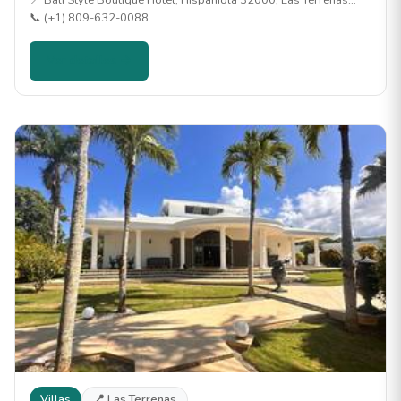
📍 Bali Style Boutique Hotel, Hispaniola 32000, Las Terrenas…
📞 (+1) 809-632-0088
Ver detalles →
Villas
📍 Las Terrenas