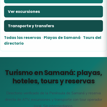
Ver excursiones
Transporte y transfers
Todas las reservas
·
Playas de Samaná
·
Tours del
directorio
Turismo en Samaná: playas,
hoteles, tours y reservas
Directorio verificado de la Península de Samaná y reserva
directa de ATV, excursiones y transporte con tour operador
local. Sin intermediarios.