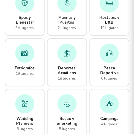
💆
⛵
🛏️
Spas y
Marinas y
Hostales y
Bienestar
Puertos
B&B
34 lugares
21 lugares
19 lugares
📸
🏄
🎣
Fotógrafos
Deportes
Pesca
Acuáticos
Deportiva
19 lugares
18 lugares
6 lugares
💒
🤿
⛺
Wedding
Buceo y
Campings
Planners
Snorkeling
4 lugares
5 lugares
5 lugares