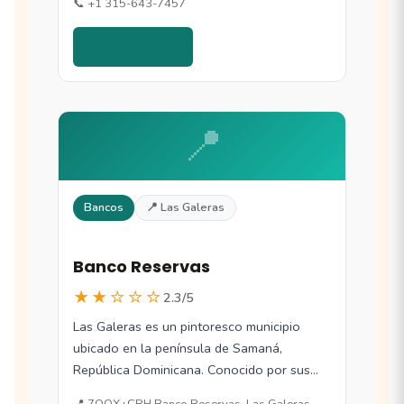
📞 +1 315-643-7457
Ver detalles →
📍
Bancos
📍 Las Galeras
Banco Reservas
★★☆☆☆
2.3/5
Las Galeras es un pintoresco municipio
ubicado en la península de Samaná,
República Dominicana. Conocido por sus
playas de aguas…
📍 7QQX+CRH Banco Reservas, Las Galeras