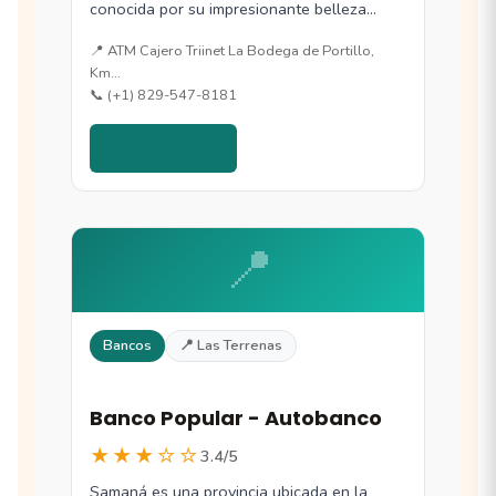
conocida por su impresionante belleza
natural y…
📍 ATM Cajero Triinet La Bodega de Portillo,
Km…
📞 (+1) 829-547-8181
Ver detalles →
📍
Bancos
📍 Las Terrenas
Banco Popular - Autobanco
★★★☆☆
3.4/5
Samaná es una provincia ubicada en la