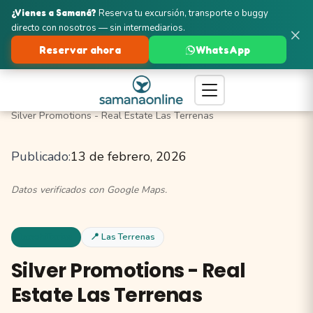
¿Vienes a Samaná?
Reserva tu excursión, transporte o buggy
directo con nosotros — sin intermediarios.
×
Reservar ahora
WhatsApp
Turismo en Samaná
Las Terrenas
Inmobiliarias
Silver Promotions - Real Estate Las Terrenas
Publicado:
13 de febrero, 2026
Datos verificados con Google Maps.
Inmobiliarias
📍 Las Terrenas
Silver Promotions - Real
Estate Las Terrenas