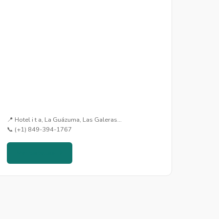
📍 Hotel i t a, La Guázuma, Las Galeras…
📞 (+1) 849-394-1767
Ver detalles →