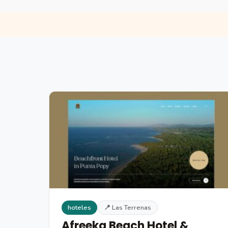
hoteles
📍 Las Terrenas
Afreeka Beach Hotel &