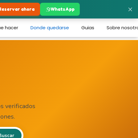
×
Reservar ahora
WhatsApp
e hacer
Donde quedarse
Guias
Sobre nosotr
s verificados
iones.
Buscar