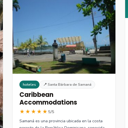
hoteles
📍 Santa Bárbara de Samaná
Caribbean
Accommodations
★★★★★
5/5
Samaná es una provincia ubicada en la costa
noreste de la República Dominicana, conocida