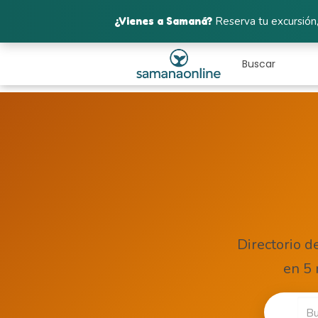
¿Vienes a Samaná?
Reserva tu excursión,
Directorio d
en 5 
🔍