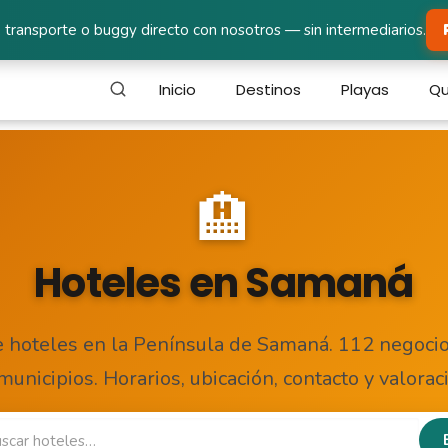
 transporte o buggy directo con nosotros — sin intermediarios.
Inicio
Destinos
Playas
Qu
🏨
Hoteles en Samaná
e hoteles en la Península de Samaná. 112 negocio
municipios. Horarios, ubicación, contacto y valorac