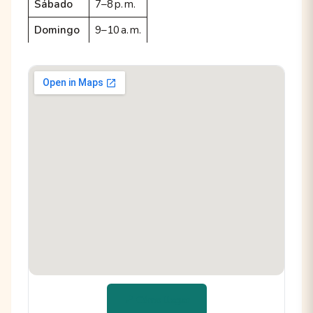
Sábado
7–8 p. m.
Domingo
9–10 a. m.
📍 Cómo llegar