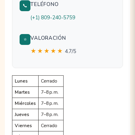
TELÉFONO
📞
(+1) 809-240-5759
VALORACIÓN
⭐
★★★★★
4.7/5
Lunes
Cerrado
Martes
7–8 p. m.
Miércoles
7–8 p. m.
Jueves
7–8 p. m.
Viernes
Cerrado