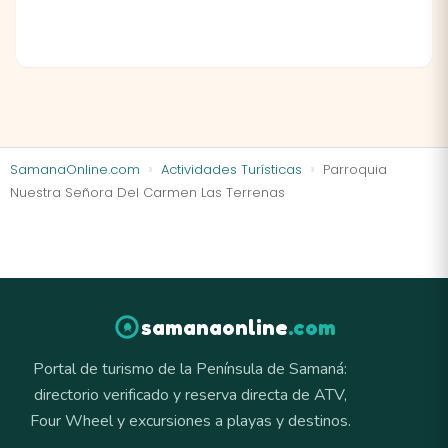
SamanaOnline.com
Actividades Turísticas
Parroquia
Nuestra Señora Del Carmen Las Terrenas
samanaonline
.com
Portal de turismo de la Península de Samaná:
directorio verificado y reserva directa de ATV,
Four Wheel y excursiones a playas y destinos.