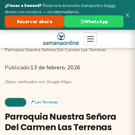
¿Vienes a Samaná?
Reserva tu excursión, transporte o buggy
directo con nosotros — sin intermediarios.
×
Reservar ahora
WhatsApp
Turismo en Samaná
Las Terrenas
Iglesias y Templos
Parroquia Nuestra Señora Del Carmen Las Terrenas
Publicado:
13 de febrero, 2026
Datos verificados con Google Maps.
Iglesias
📍 Las Terrenas
Parroquia Nuestra Señora
Del Carmen Las Terrenas