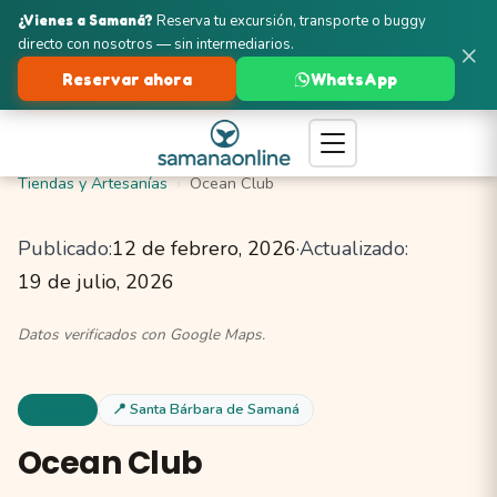
¿Vienes a Samaná?
Reserva tu excursión, transporte o buggy
directo con nosotros — sin intermediarios.
×
Reservar ahora
WhatsApp
Turismo en Samaná
Santa Bárbara de Samaná
Tiendas y Artesanías
Ocean Club
Publicado:
12 de febrero, 2026
·
Actualizado:
19 de julio, 2026
Datos verificados con Google Maps.
Tiendas
📍 Santa Bárbara de Samaná
Ocean Club