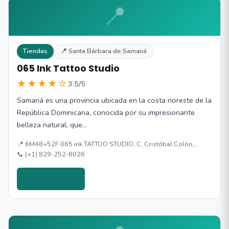
📍
Tiendas
📍 Santa Bárbara de Samaná
065 Ink Tattoo Studio
★★★★☆
3.5/5
Samaná es una provincia ubicada en la costa noreste de la
República Dominicana, conocida por su impresionante
belleza natural, que…
📍 6M48+52F 065 ink TATTOO STUDIO, C. Cristóbal Colón,…
📞 (+1) 829-252-8026
Ver detalles →