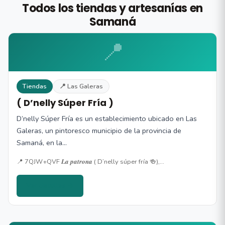
Todos los tiendas y artesanías en
Samaná
📍
Tiendas
📍 Las Galeras
( D’nelly Súper Fría )
D’nelly Súper Fría es un establecimiento ubicado en Las
Galeras, un pintoresco municipio de la provincia de
Samaná, en la…
📍 7QJW+QVF 𝑳𝒂 𝒑𝒂𝒕𝒓𝒐𝒏𝒂 ( D’nelly súper fría 🍻),…
Ver detalles →