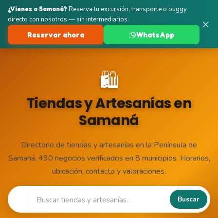
¿Vienes a Samaná?
Reserva tu excursión, transporte o buggy
directo con nosotros — sin intermediarios.
×
Reservar ahora
WhatsApp
🛍️
Tiendas y Artesanías en
Samaná
Directorio de tiendas y artesanías en la Península de
Samaná. 490 negocios verificados en 8 municipios. Horarios,
ubicación, contacto y valoraciones.
🔍
Buscar