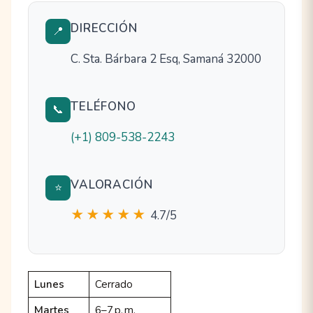
DIRECCIÓN
📍
C. Sta. Bárbara 2 Esq, Samaná 32000
TELÉFONO
📞
(+1) 809-538-2243
VALORACIÓN
⭐
★★★★★
4.7/5
Lunes
Cerrado
Martes
6–7 p. m.