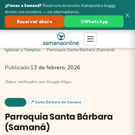
¿Vienes a Samaná?
Reserva tu excursión, transporte o buggy
directo con nosotros — sin intermediarios.
×
Reservar ahora
WhatsApp
Turismo en Samaná
Santa Bárbara de Samaná
Iglesias y Templos
Parroquia Santa Bárbara (Samaná)
Publicado:
13 de febrero, 2026
Datos verificados con Google Maps.
Iglesias
📍 Santa Bárbara de Samaná
Parroquia Santa Bárbara
(Samaná)