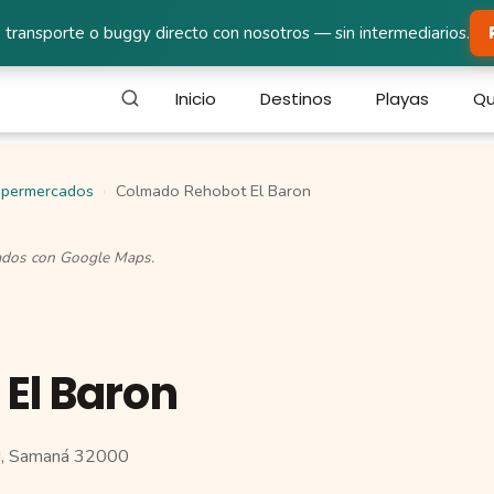
 transporte o buggy directo con nosotros — sin intermediarios.
Inicio
Destinos
Playas
Qu
permercados
Colmado Rehobot El Baron
cados con Google Maps.
El Baron
 Samaná 32000