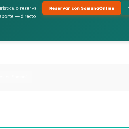
rística, o reserva
Reservar con SamanaOnline
sporte — directo
os en Samaná