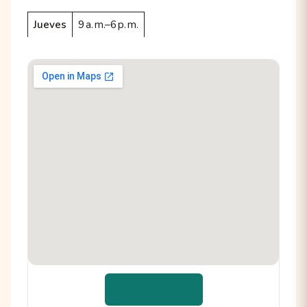
Jueves
9 a. m.–6 p. m.
📍 Cómo llegar