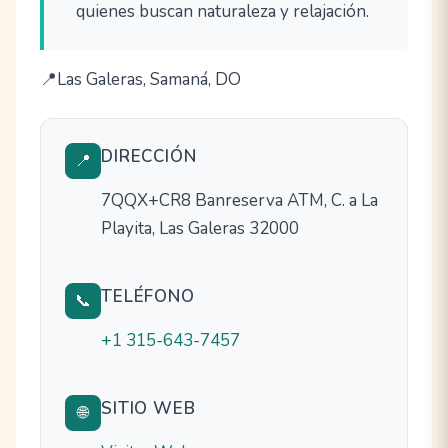
quienes buscan naturaleza y relajación.
Las Galeras, Samaná, DO
DIRECCIÓN
📍
7QQX+CR8 Banreserva ATM, C. a La
Playita, Las Galeras 32000
TELÉFONO
📞
+1 315-643-7457
SITIO WEB
🌐