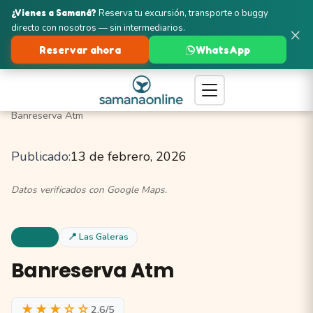
¿Vienes a Samaná?
Reserva tu excursión, transporte o buggy
directo con nosotros — sin intermediarios.
×
Reservar ahora
WhatsApp
Turismo en Samaná
Las Galeras
Bancos y Cajeros
Banreserva Atm
Publicado:
13 de febrero, 2026
Datos verificados con Google Maps.
Bancos
📍 Las Galeras
Banreserva Atm
★★★☆☆
2.6/5