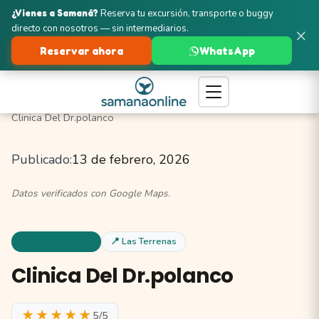
¿Vienes a Samaná?
Reserva tu excursión, transporte o buggy
directo con nosotros — sin intermediarios.
×
Reservar ahora
WhatsApp
Turismo en Samaná
Las Terrenas
Centros Médicos
Clinica Del Dr.polanco
Publicado:
13 de febrero, 2026
Datos verificados con Google Maps.
Centros medicos
📍 Las Terrenas
Clinica Del Dr.polanco
★★★★★
5/5