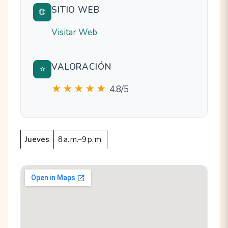
SITIO WEB
🌐
Visitar Web
VALORACIÓN
⭐
★★★★★
4.8/5
Jueves
8 a. m.–9 p. m.