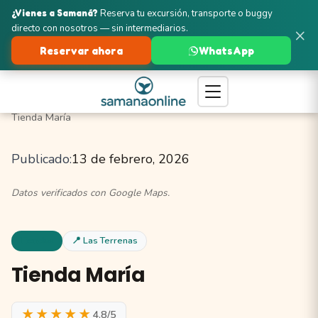
¿Vienes a Samaná?
Reserva tu excursión, transporte o buggy
directo con nosotros — sin intermediarios.
×
Reservar ahora
WhatsApp
Turismo en Samaná
Las Terrenas
Tiendas y Artesanías
Tienda María
Publicado:
13 de febrero, 2026
Datos verificados con Google Maps.
Tiendas
📍 Las Terrenas
Tienda María
★★★★★
4.8/5