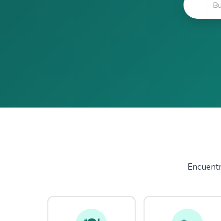
🔍
Encuentra