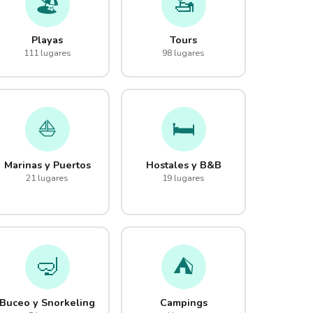
🏖️
🚤
Playas
Tours
111 lugares
98 lugares
⛵
🛏️
Marinas y Puertos
Hostales y B&B
21 lugares
19 lugares
🤿
⛺
Buceo y Snorkeling
Campings