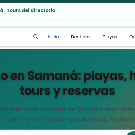
ná
·
Tours del directorio
Inicio
Destinos
Playas
Qu
o en Samaná: playas, h
tours y reservas
verificado de la Península de Samaná y reserva dir
es y transporte con tour operador local. Sin inter