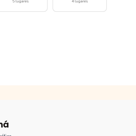
5 lugares
4 lugares
ná