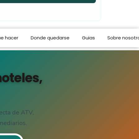
e hacer
Donde quedarse
Guias
Sobre nosotr
oteles,
ecta de ATV,
mediarios.