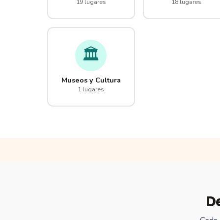
19 lugares
18 lugares
🏛️
Museos y Cultura
1 lugares
D