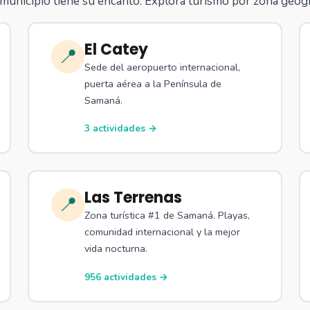
municipio tiene su encanto. Explora turismo por zona geogr
El Catey
📍
Sede del aeropuerto internacional,
puerta aérea a la Península de
Samaná.
3 actividades →
Las Terrenas
📍
Zona turística #1 de Samaná. Playas,
comunidad internacional y la mejor
vida nocturna.
956 actividades →