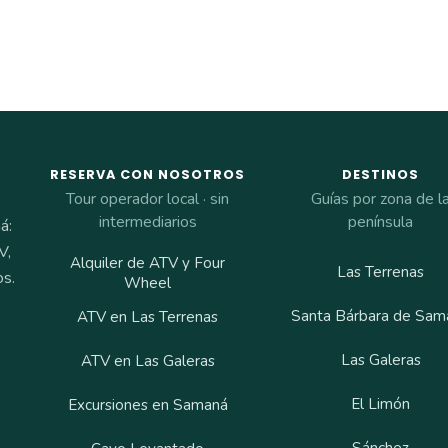
RESERVA CON NOSOTROS
DESTINOS
Tour operador local · sin
Guías por zona de l
intermediarios
península
á:
V,
Alquiler de ATV y Four
Las Terrenas
os.
Wheel
Santa Bárbara de Sam
ATV en Las Terrenas
Las Galeras
ATV en Las Galeras
El Limón
Excursiones en Samaná