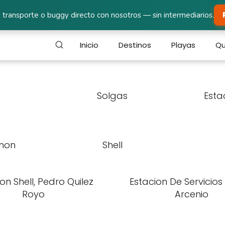
 transporte o buggy directo con nosotros — sin intermediarios.
Inicio
Destinos
Playas
Qu
Solgas
Esta
imon
Shell
on Shell, Pedro Quilez
Estacion De Servicio
Royo
Arcenio