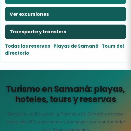
Ver excursiones
Transporte y transfers
Todas las reservas
·
Playas de Samaná
·
Tours del
directorio
Turismo en Samaná: playas,
hoteles, tours y reservas
Directorio verificado de la Península de Samaná y reserva
directa de ATV, excursiones y transporte con tour operador
local. Sin intermediarios.