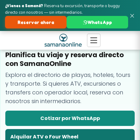
¿Vienes a Samaná?
Reserva tu excursión, transporte o buggy
directo con nosotros — sin intermediarios.
×
Reservar ahora
WhatsApp
GUÍA Y RESERVAS EN SAMANÁ
Planifica tu viaje y reserva directo
con SamanaOnline
Explora el directorio de playas, hoteles, tours
y transporte. Si quieres ATV, excursiones o
transfers con operador local, reserva con
nosotros sin intermediarios.
Cotizar por WhatsApp
Alquilar ATV o Four Wheel