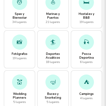
💆
⛵
🛏️
Spas y
Marinas y
Hostales y
Bienestar
Puertos
B&B
34 lugares
21 lugares
19 lugares
📸
🏄
🎣
Fotógrafos
Deportes
Pesca
Acuáticos
Deportiva
19 lugares
18 lugares
6 lugares
💒
🤿
⛺
Wedding
Buceo y
Campings
Planners
Snorkeling
4 lugares
5 lugares
5 lugares