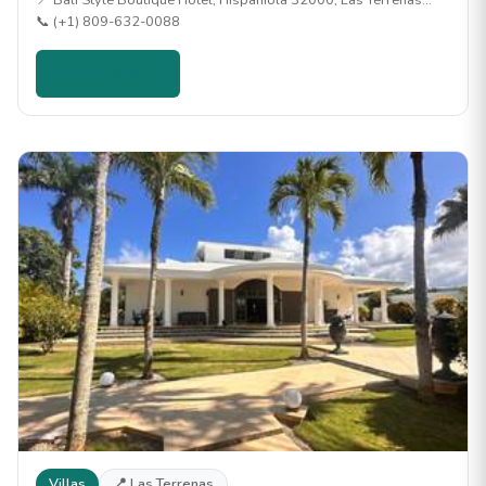
📍 Bali Style Boutique Hotel, Hispaniola 32000, Las Terrenas…
📞 (+1) 809-632-0088
Ver detalles →
Villas
📍 Las Terrenas