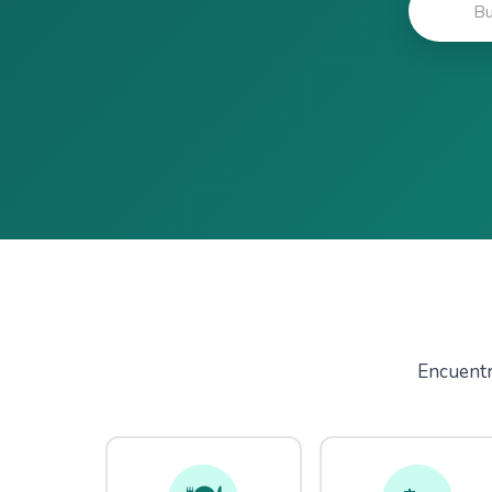
🔍
Encuentra