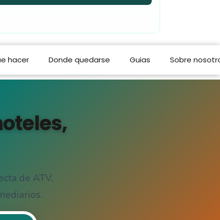
e hacer
Donde quedarse
Guias
Sobre nosotr
oteles,
ecta de ATV,
mediarios.