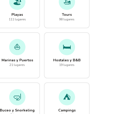
🏖️
🚤
Playas
Tours
111 lugares
98 lugares
⛵
🛏️
Marinas y Puertos
Hostales y B&B
21 lugares
19 lugares
🤿
⛺
Buceo y Snorkeling
Campings