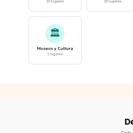
19 lugares
18 lugares
🏛️
Museos y Cultura
1 lugares
D