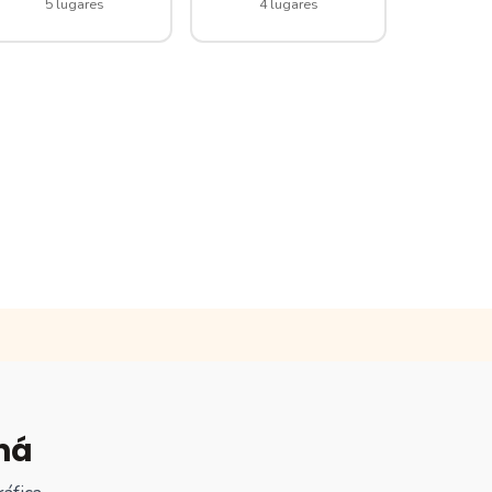
5 lugares
4 lugares
ná