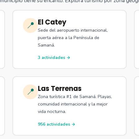
municipio tiene su encanto. Explora turismo por zona geogr
El Catey
📍
Sede del aeropuerto internacional,
puerta aérea a la Península de
Samaná.
3 actividades →
Las Terrenas
📍
Zona turística #1 de Samaná. Playas,
comunidad internacional y la mejor
vida nocturna.
956 actividades →