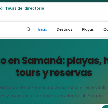
ná
·
Tours del directorio
Inicio
Destinos
Playas
Qu
o en Samaná: playas, h
tours y reservas
verificado de la Península de Samaná y reserva dir
es y transporte con tour operador local. Sin inter