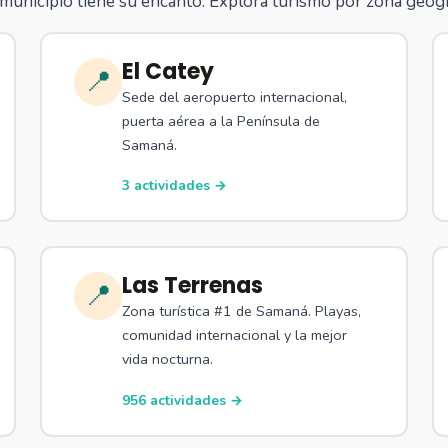
municipio tiene su encanto. Explora turismo por zona geogr
El Catey
📍
Sede del aeropuerto internacional,
puerta aérea a la Península de
Samaná.
3 actividades →
Las Terrenas
📍
Zona turística #1 de Samaná. Playas,
comunidad internacional y la mejor
vida nocturna.
956 actividades →