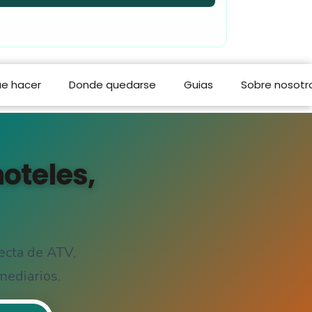
e hacer
Donde quedarse
Guias
Sobre nosotr
oteles,
ecta de ATV,
mediarios.