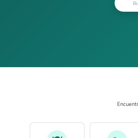
🔍
Encuentra