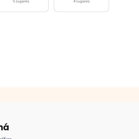
5 lugares
4 lugares
ná