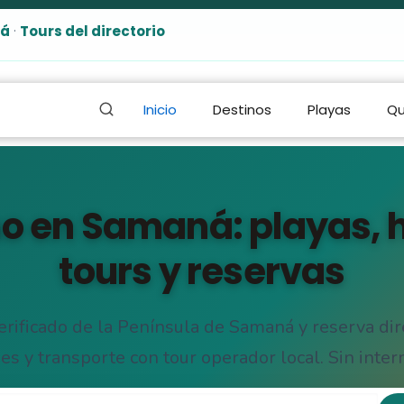
ná
·
Tours del directorio
Inicio
Destinos
Playas
Qu
o en Samaná: playas, h
tours y reservas
verificado de la Península de Samaná y reserva dir
es y transporte con tour operador local. Sin inter