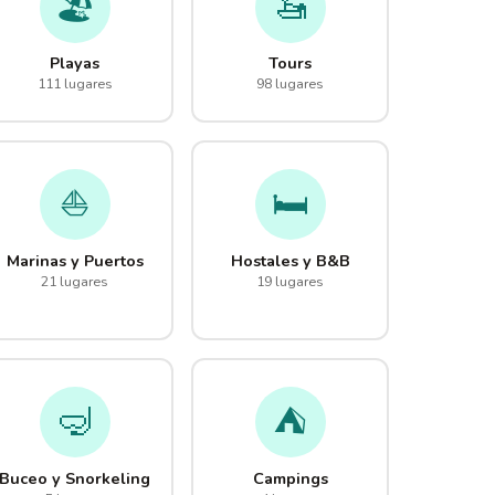
🏖️
🚤
Playas
Tours
111 lugares
98 lugares
⛵
🛏️
Marinas y Puertos
Hostales y B&B
21 lugares
19 lugares
🤿
⛺
Buceo y Snorkeling
Campings