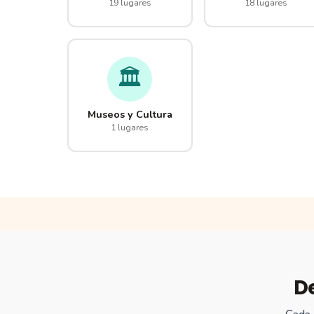
19 lugares
18 lugares
🏛️
Museos y Cultura
1 lugares
D