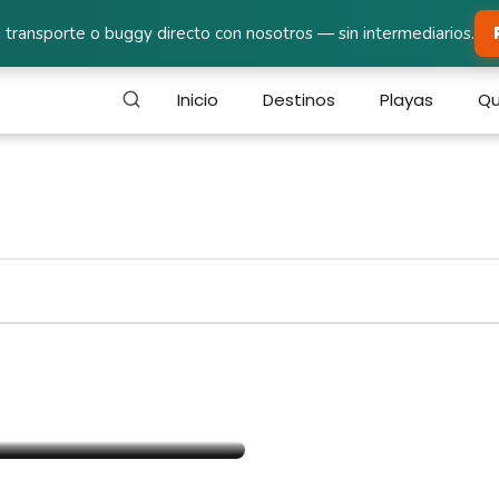
 transporte o buggy directo con nosotros — sin intermediarios.
Inicio
Destinos
Playas
Qu
lness en
l