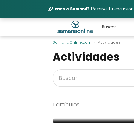
¿Vienes a Samaná?
Reserva tu excursión,
SamanaOnline.com
Actividades
Actividades
Mejores spas y wel
1 artículos
Samaná: relax tota