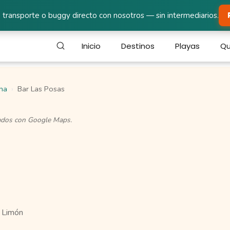
 transporte o buggy directo con nosotros — sin intermediarios.
Inicio
Destinos
Playas
Qu
rna
Bar Las Posas
cados con Google Maps.
 Limón