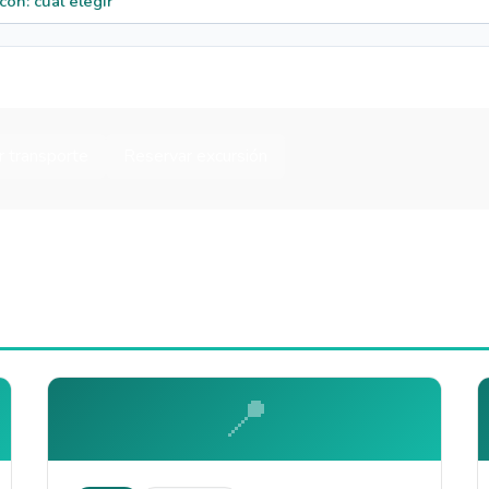
ón: cuál elegir
 transporte
Reservar excursión
📍