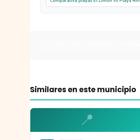
Comparativa playas El Limón vs Playa Rinc
El Limón
Bares en Samaná
Reservar
Similares en este municipio
📍