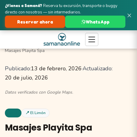
¿Vienes a Samaná?
Reserva tu excursión, transporte o buggy
directo con nosotros — sin intermediarios.
×
Reservar ahora
WhatsApp
Turismo en Samaná
El Limón
Spas y Bienestar
Masajes Playita Spa
Publicado:
13 de febrero, 2026
·
Actualizado:
20 de julio, 2026
Datos verificados con Google Maps.
Spas
📍 El Limón
Masajes Playita Spa