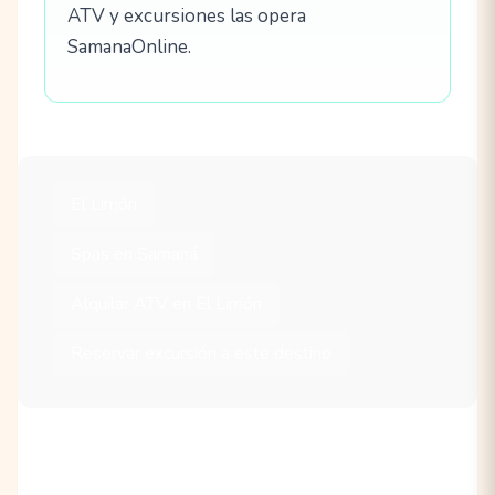
ATV y excursiones las opera
SamanaOnline.
El Limón
Spas en Samaná
Alquilar ATV en El Limón
Reservar excursión a este destino