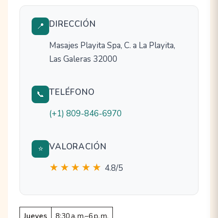
DIRECCIÓN
📍
Masajes Playita Spa, C. a La Playita,
Las Galeras 32000
TELÉFONO
📞
(+1) 809-846-6970
VALORACIÓN
⭐
★★★★★
4.8/5
Jueves
8:30 a. m.–6 p. m.