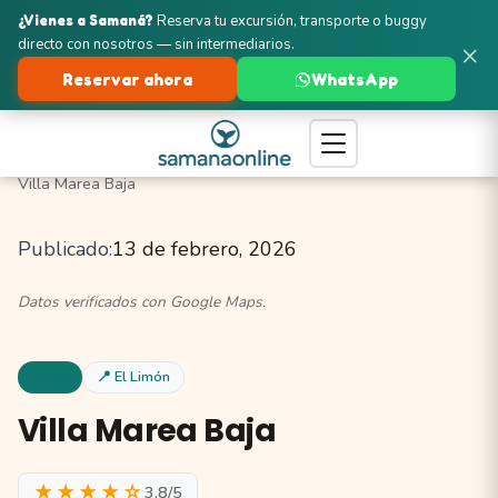
¿Vienes a Samaná?
Reserva tu excursión, transporte o buggy
directo con nosotros — sin intermediarios.
×
Reservar ahora
WhatsApp
Turismo en Samaná
El Limón
Villas y Alquileres
Villa Marea Baja
Publicado:
13 de febrero, 2026
Datos verificados con Google Maps.
Villas
📍 El Limón
Villa Marea Baja
★★★★☆
3.8/5