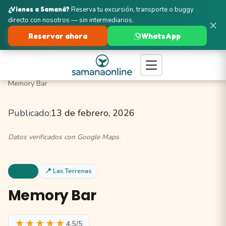
¿Vienes a Samaná?
Reserva tu excursión, transporte o buggy
directo con nosotros — sin intermediarios.
×
Reservar ahora
WhatsApp
Turismo en Samaná
Las Terrenas
Bares y Vida Nocturna
Memory Bar
Publicado:
13 de febrero, 2026
Datos verificados con Google Maps.
Bares
📍 Las Terrenas
Memory Bar
★★★★★
4.5/5