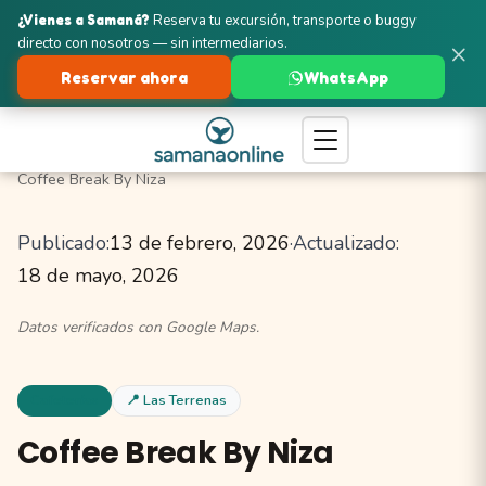
¿Vienes a Samaná?
Reserva tu excursión, transporte o buggy
directo con nosotros — sin intermediarios.
×
Reservar ahora
WhatsApp
Turismo en Samaná
Las Terrenas
Cafeterías
Coffee Break By Niza
Publicado:
13 de febrero, 2026
·
Actualizado:
18 de mayo, 2026
Datos verificados con Google Maps.
Cafeterías
📍 Las Terrenas
Coffee Break By Niza