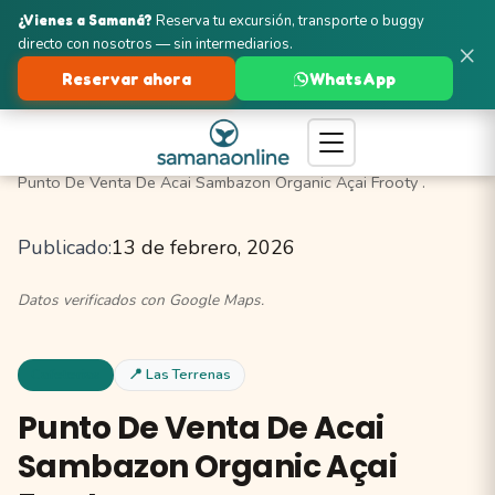
¿Vienes a Samaná?
Reserva tu excursión, transporte o buggy
directo con nosotros — sin intermediarios.
×
Reservar ahora
WhatsApp
Turismo en Samaná
Las Terrenas
Cafeterías
Punto De Venta De Acai Sambazon Organic Açai Frooty .
Publicado:
13 de febrero, 2026
Datos verificados con Google Maps.
Cafeterias
📍 Las Terrenas
Punto De Venta De Acai
Sambazon Organic Açai