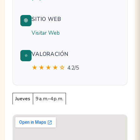
SITIO WEB
🌐
Visitar Web
VALORACIÓN
⭐
★★★★☆
4.2/5
Jueves
9 a. m.–4 p. m.