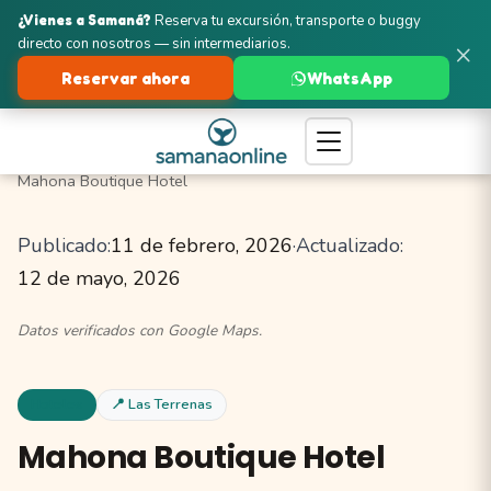
¿Vienes a Samaná?
Reserva tu excursión, transporte o buggy
directo con nosotros — sin intermediarios.
×
Reservar ahora
WhatsApp
Turismo en Samaná
Las Terrenas
Hoteles
Mahona Boutique Hotel
Publicado:
11 de febrero, 2026
·
Actualizado:
12 de mayo, 2026
Datos verificados con Google Maps.
Hoteles
📍 Las Terrenas
Mahona Boutique Hotel