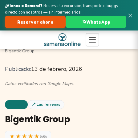
¿Vienes a Samaná?
Reserva tu excursión, transporte o buggy
directo con nosotros — sin intermediarios.
×
Reservar ahora
WhatsApp
Turismo en Samaná
Las Terrenas
Parques y Reservas
Bigentik Group
Publicado:
13 de febrero, 2026
Datos verificados con Google Maps.
Parques
📍 Las Terrenas
Bigentik Group
★★★★★
5/5