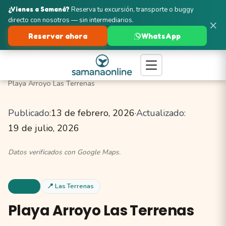
¿Vienes a Samaná?
Reserva tu excursión, transporte o buggy
directo con nosotros — sin intermediarios.
×
Reservar ahora
WhatsApp
Turismo en Samaná
Las Terrenas
Playas
Playa Arroyo Las Terrenas
Publicado:
13 de febrero, 2026
·
Actualizado:
19 de julio, 2026
Datos verificados con Google Maps.
Playas
📍 Las Terrenas
Playa Arroyo Las Terrenas