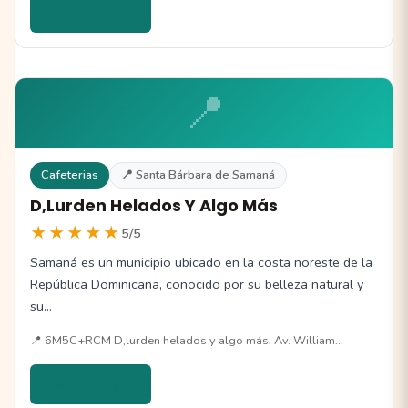
Ver detalles →
📍
Cafeterias
📍 Santa Bárbara de Samaná
D,Lurden Helados Y Algo Más
★★★★★
5/5
Samaná es un municipio ubicado en la costa noreste de la
República Dominicana, conocido por su belleza natural y
su…
📍 6M5C+RCM D,lurden helados y algo más, Av. William…
Ver detalles →