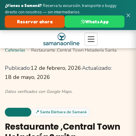
¿Vienes a Samaná?
Reserva tu excursión, transporte o buggy
directo con nosotros — sin intermediarios.
×
Reservar ahora
WhatsApp
Turismo en Samaná
Santa Bárbara de Samaná
Cafeterías
Restaurante ,Central Town Heladería Sarita
Publicado:
12 de febrero, 2026
·
Actualizado:
18 de mayo, 2026
Datos verificados con Google Maps.
Cafeterias
📍 Santa Bárbara de Samaná
Restaurante ,Central Town