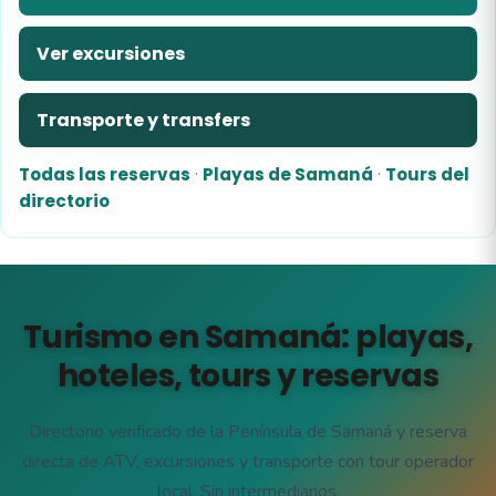
Ver excursiones
Transporte y transfers
Todas las reservas
·
Playas de Samaná
·
Tours del
directorio
Turismo en Samaná: playas,
hoteles, tours y reservas
Directorio verificado de la Península de Samaná y reserva
directa de ATV, excursiones y transporte con tour operador
local. Sin intermediarios.