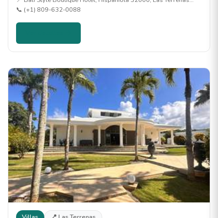
📍 Bali Style Boutique Hotel, Hispaniola 32000, Las Terrenas…
📞 (+1) 809-632-0088
Ver detalles →
Villas
📍 Las Terrenas