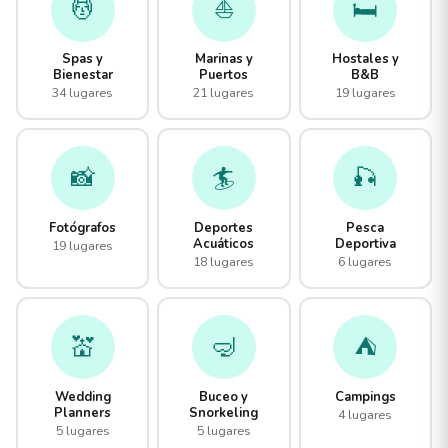
💆
⛵
🛏️
Spas y
Marinas y
Hostales y
Bienestar
Puertos
B&B
34 lugares
21 lugares
19 lugares
📸
🏄
🎣
Fotógrafos
Deportes
Pesca
Acuáticos
Deportiva
19 lugares
18 lugares
6 lugares
💒
🤿
⛺
Wedding
Buceo y
Campings
Planners
Snorkeling
4 lugares
5 lugares
5 lugares