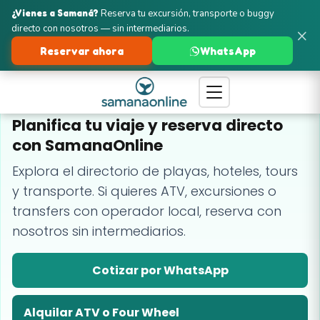
¿Vienes a Samaná?
Reserva tu excursión, transporte o buggy
directo con nosotros — sin intermediarios.
×
Reservar ahora
WhatsApp
GUÍA Y RESERVAS EN SAMANÁ
Planifica tu viaje y reserva directo
con SamanaOnline
Explora el directorio de playas, hoteles, tours
y transporte. Si quieres ATV, excursiones o
transfers con operador local, reserva con
nosotros sin intermediarios.
Cotizar por WhatsApp
Alquilar ATV o Four Wheel