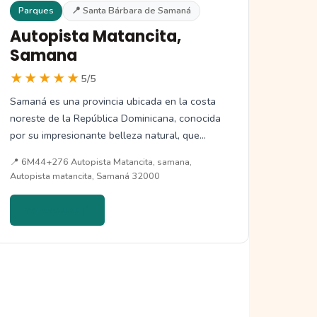
Parques
📍 Santa Bárbara de Samaná
Autopista Matancita,
Samana
★★★★★
5/5
Samaná es una provincia ubicada en la costa
noreste de la República Dominicana, conocida
por su impresionante belleza natural, que…
📍 6M44+276 Autopista Matancita, samana,
Autopista matancita, Samaná 32000
Ver detalles →