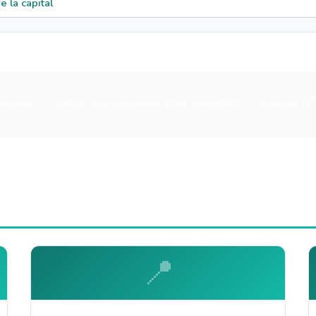
 la capital
Samaná
Todas las excursiones (tour operador)
Alquilar A
📍