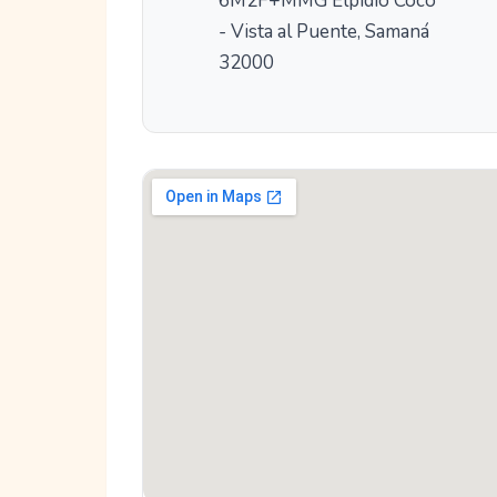
6M2F+MMG Elpidio Coco
- Vista al Puente, Samaná
32000