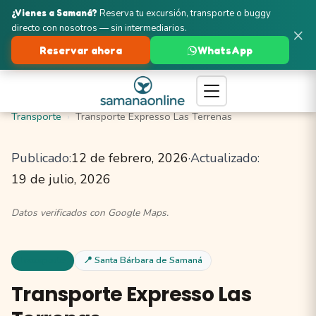
¿Vienes a Samaná?
Reserva tu excursión, transporte o buggy
directo con nosotros — sin intermediarios.
×
Reservar ahora
WhatsApp
Turismo en Samaná
Santa Bárbara de Samaná
Transporte
Transporte Expresso Las Terrenas
Publicado:
12 de febrero, 2026
·
Actualizado:
19 de julio, 2026
Datos verificados con Google Maps.
Transporte
📍 Santa Bárbara de Samaná
Transporte Expresso Las