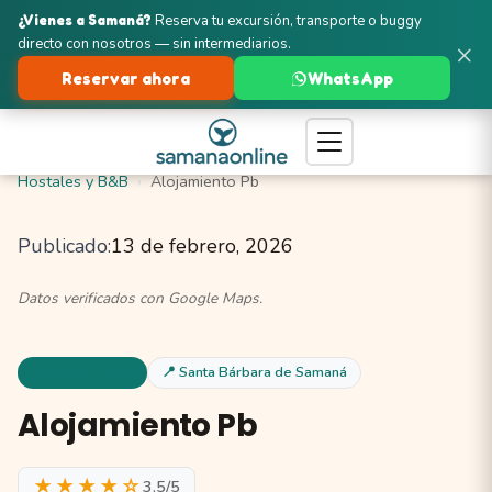
¿Vienes a Samaná?
Reserva tu excursión, transporte o buggy
directo con nosotros — sin intermediarios.
×
Reservar ahora
WhatsApp
Turismo en Samaná
Santa Bárbara de Samaná
Hostales y B&B
Alojamiento Pb
Publicado:
13 de febrero, 2026
Datos verificados con Google Maps.
Hostales y B&B
📍 Santa Bárbara de Samaná
Alojamiento Pb
★★★★☆
3.5/5