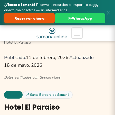
¿Vienes a Samaná?
Reserva tu excursión, transporte o buggy
directo con nosotros — sin intermediarios.
×
Reservar ahora
WhatsApp
Turismo en Samaná
Santa Bárbara de Samaná
Hoteles
Hotel El Paraiso
Publicado:
11 de febrero, 2026
·
Actualizado:
18 de mayo, 2026
Datos verificados con Google Maps.
Hoteles
📍 Santa Bárbara de Samaná
Hotel El Paraiso