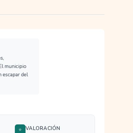
s,
El municipio
n escapar del
VALORACIÓN
⭐