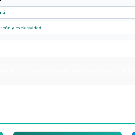
aná
seño y exclusividad
Samaná
Alquilar ATV en Santa Bárbara de Samaná
Reserv