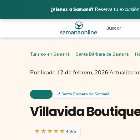
¿Vienes a Samaná?
Reserva tu excursión,
Turismo en Samaná
Santa Bárbara de Samaná
Ho
Publicado:
12 de febrero, 2026
·
Actualizado:
Hoteles
📍 Santa Bárbara de Samaná
Villavida Boutique
★★★★★
4.9/5