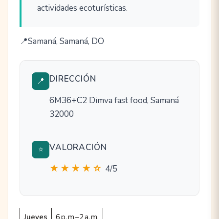
actividades ecoturísticas.
Samaná, Samaná, DO
DIRECCIÓN
📍
6M36+C2 Dimva fast food, Samaná
32000
VALORACIÓN
⭐
★★★★☆
4/5
Jueves
6 p. m.–2 a. m.