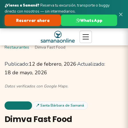
¿Vienes a Samaná?
Reserva tu excursión, transporte o buggy
directo con nosotros — sin intermediarios.
×
Reservar ahora
WhatsApp
Turismo en Samaná
Santa Bárbara de Samaná
Restaurantes
Dimva Fast Food
Publicado:
12 de febrero, 2026
·
Actualizado:
18 de mayo, 2026
Datos verificados con Google Maps.
Excursiones
📍 Santa Bárbara de Samaná
Dimva Fast Food