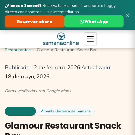
¿Vienes a Samaná?
Reserva tu excursión, transporte o buggy
directo con nosotros — sin intermediarios.
×
Reservar ahora
WhatsApp
Turismo en Samaná
Santa Bárbara de Samaná
Restaurantes
Glamour Restaurant Snack Bar
Publicado:
12 de febrero, 2026
·
Actualizado:
18 de mayo, 2026
Datos verificados con Google Maps.
Restaurantes
📍 Santa Bárbara de Samaná
Glamour Restaurant Snack