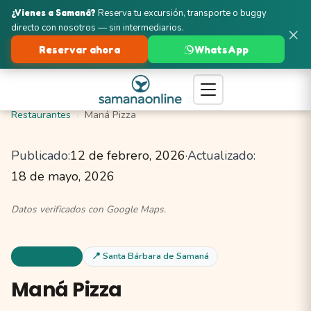
¿Vienes a Samaná?
Reserva tu excursión, transporte o buggy
directo con nosotros — sin intermediarios.
×
Reservar ahora
WhatsApp
Turismo en Samaná
Santa Bárbara de Samaná
Restaurantes
Maná Pizza
Publicado:
12 de febrero, 2026
·
Actualizado:
18 de mayo, 2026
Datos verificados con Google Maps.
Restaurantes
📍 Santa Bárbara de Samaná
Maná Pizza