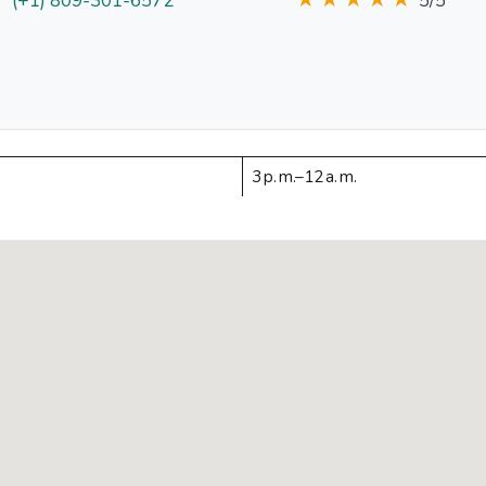
★★★★★
(+1) 809-301-6572
5/5
3 p. m.–12 a. m.