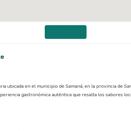
📍 Cómo llegar
te
aria ubicada en el municipio de Samaná, en la provincia de S
eriencia gastronómica auténtica que resalta los sabores loca