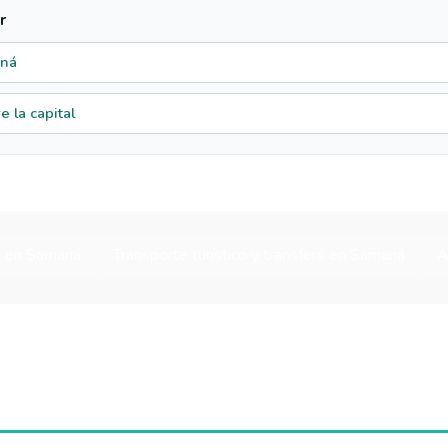
r
aná
 la capital
s en Samaná
Transporte turístico y transfers en Samaná
A