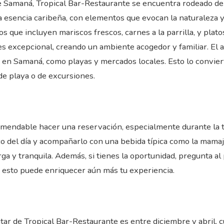
e Samaná, Tropical Bar-Restaurante se encuentra rodeado de u
 la esencia caribeña, con elementos que evocan la naturaleza y 
s que incluyen mariscos frescos, carnes a la parrilla, y plat
es excepcional, creando un ambiente acogedor y familiar. El ac
 en Samaná, como playas y mercados locales. Esto lo convier
de playa o de excursiones.
ecomendable hacer una reservación, especialmente durante la
co del día y acompañarlo con una bebida típica como la mamaju
arga y tranquila. Además, si tienes la oportunidad, pregunta a
 esto puede enriquecer aún más tu experiencia.
tar de Tropical Bar-Restaurante es entre diciembre y abril, c