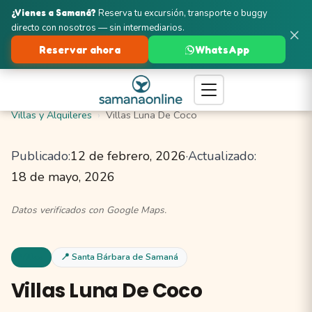
¿Vienes a Samaná?
Reserva tu excursión, transporte o buggy
directo con nosotros — sin intermediarios.
×
Reservar ahora
WhatsApp
Turismo en Samaná
Santa Bárbara de Samaná
Villas y Alquileres
Villas Luna De Coco
Publicado:
12 de febrero, 2026
·
Actualizado:
18 de mayo, 2026
Datos verificados con Google Maps.
Villas
📍 Santa Bárbara de Samaná
Villas Luna De Coco