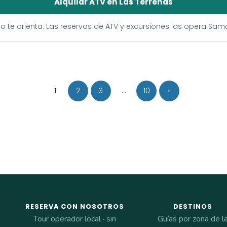
Alquilar ATV en Las Terrenas
rio te orienta. Las reservas de ATV y excursiones las opera Sa
1
2
3
…
10
»
RESERVA CON NOSOTROS
DESTINOS
Tour operador local · sin
Guías por zona de l