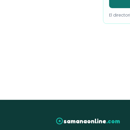
El directo
samanaonline
.com