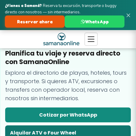
¿Vienes a Samaná?
Reserva tu excursión, transporte o buggy
directo con nosotros — sin intermediarios.
×
Reservar ahora
WhatsApp
GUÍA Y RESERVAS EN SAMANÁ
Planifica tu viaje y reserva directo
con SamanaOnline
Explora el directorio de playas, hoteles, tours
y transporte. Si quieres ATV, excursiones o
transfers con operador local, reserva con
nosotros sin intermediarios.
Cotizar por WhatsApp
Alquilar ATV o Four Wheel