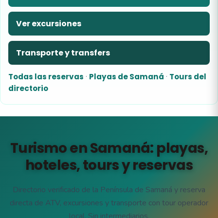
Ver excursiones
Transporte y transfers
Todas las reservas
·
Playas de Samaná
·
Tours del
directorio
Turismo en Samaná: playas,
hoteles, tours y reservas
Directorio verificado de la Península de Samaná y reserva
directa de ATV, excursiones y transporte con tour operador
local. Sin intermediarios.