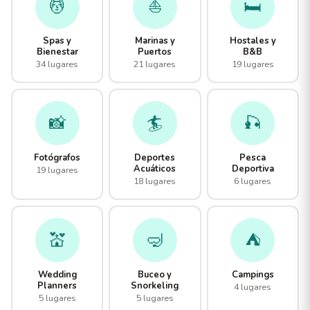
💆
⛵
🛏️
Spas y
Marinas y
Hostales y
Bienestar
Puertos
B&B
34 lugares
21 lugares
19 lugares
📸
🏄
🎣
Fotógrafos
Deportes
Pesca
Acuáticos
Deportiva
19 lugares
18 lugares
6 lugares
💒
🤿
⛺
Wedding
Buceo y
Campings
Planners
Snorkeling
4 lugares
5 lugares
5 lugares