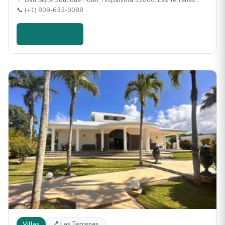
📍 Bali Style Boutique Hotel, Hispaniola 32000, Las Terrenas…
📞 (+1) 809-632-0088
Ver detalles →
Villas
📍 Las Terrenas