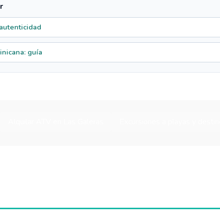
r
 autenticidad
nicana: guía
Alquilar ATV en Las Galeras
Excursiones a playas y dest