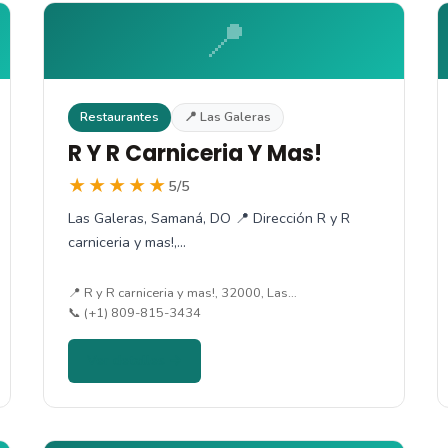
📍
Restaurantes
📍 Las Galeras
R Y R Carniceria Y Mas!
★★★★★
5/5
Las Galeras, Samaná, DO 📍 Dirección R y R
carniceria y mas!,…
📍 R y R carniceria y mas!, 32000, Las…
📞 (+1) 809-815-3434
Ver detalles →