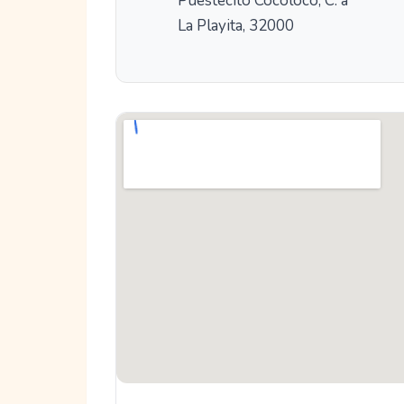
Puestecito Cocoloco, C. a
La Playita, 32000