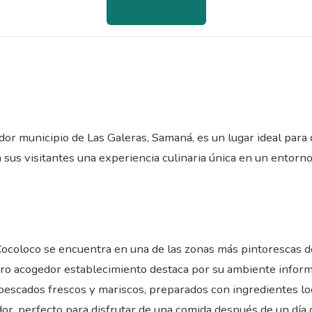
📍 Cómo llegar
or municipio de Las Galeras, Samaná, es un lugar ideal para d
 sus visitantes una experiencia culinaria única en un entorno 
o Cocoloco se encuentra en una de las zonas más pintorescas 
ero acogedor establecimiento destaca por su ambiente inform
pescados frescos y mariscos, preparados con ingredientes loc
r, perfecto para disfrutar de una comida después de un día d