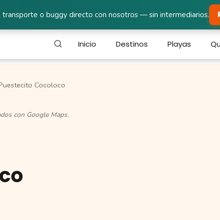
 transporte o buggy directo con nosotros — sin intermediarios.
Inicio
Destinos
Playas
Qu
Puestecito Cocoloco
cados con Google Maps.
oco