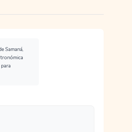
 de Samaná,
astronómica
 para