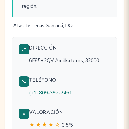
región.
Las Terrenas, Samaná, DO
DIRECCIÓN
📍
6F85+3QV Amilka tours, 32000
TELÉFONO
📞
(+1) 809-392-2461
VALORACIÓN
⭐
★★★★☆
3.5/5