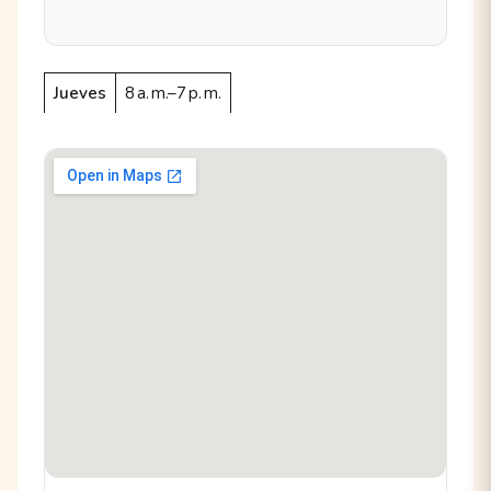
Jueves
8 a. m.–7 p. m.