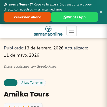
¿Vienes a Samaná?
Reserva tu excursión, transporte o buggy
directo con nosotros — sin intermediarios.
×
Reservar ahora
WhatsApp
Turismo en Samaná
Las Terrenas
Tours
Amilka Tours
Publicado:
13 de febrero, 2026
·
Actualizado:
11 de mayo, 2026
Datos verificados con Google Maps.
Tours
📍 Las Terrenas
Amilka Tours