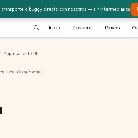
 transporte o buggy directo con nosotros — sin intermediarios.
Inicio
Destinos
Playas
Qu
Appartamento Blu
cados con Google Maps.
u