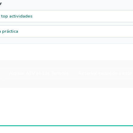
r
 top actividades
 práctica
Alquilar ATV en Las Terrenas
Reservar excursión a este