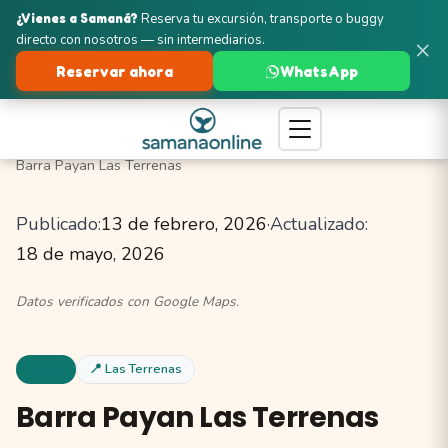
¿Vienes a Samaná?
Reserva tu excursión, transporte o buggy
directo con nosotros — sin intermediarios.
×
Reservar ahora
WhatsApp
Turismo en Samaná
Las Terrenas
Bares y Vida Nocturna
Barra Payan Las Terrenas
Publicado:
13 de febrero, 2026
·
Actualizado:
18 de mayo, 2026
Datos verificados con Google Maps.
Bares
📍 Las Terrenas
Barra Payan Las Terrenas