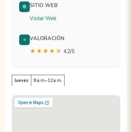
SITIO WEB
🌐
Visitar Web
VALORACIÓN
⭐
★★★★☆
4.2/5
Jueves
8 a. m.–12 a. m.