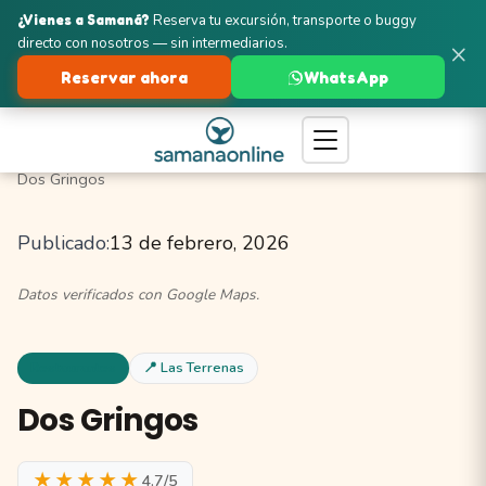
¿Vienes a Samaná?
Reserva tu excursión, transporte o buggy
directo con nosotros — sin intermediarios.
×
Reservar ahora
WhatsApp
Turismo en Samaná
Las Terrenas
Restaurantes
Dos Gringos
Publicado:
13 de febrero, 2026
Datos verificados con Google Maps.
Restaurantes
📍 Las Terrenas
Dos Gringos
★★★★★
4.7/5