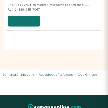
📍 8FC6+VWQ Fish Market / Pescaderia Las Terrenas, C.…
📞 (+1) 829-935-7067
Ver detalles →
SamanaOnline.com
Actividades Turísticas
Dos Gringos
samanaonline
.com