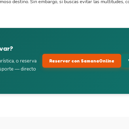
rmoso destino. Sin embargo, si buscas evitar las multitudes, c
rvar?
rística, o reserva
Reservar con SamanaOnline
sporte — directo