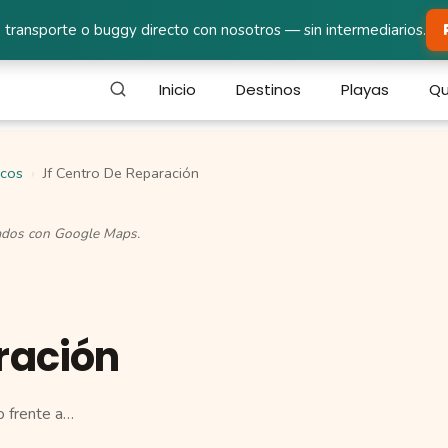
 transporte o buggy directo con nosotros — sin intermediarios.
Inicio
Destinos
Playas
Qu
icos
Jf Centro De Reparación
cados con Google Maps.
ración
o frente a…