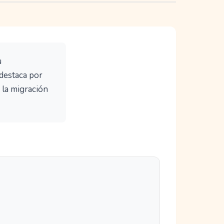
u
 destaca por
 la migración