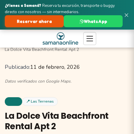
¿Vienes a Samaná?
Reserva tu excursión, transporte o buggy
directo con nosotros — sin intermediarios.
×
Reservar ahora
WhatsApp
Turismo en Samaná
Las Terrenas
Villas y Alquileres
La Dolce Vita Beachfront Rental Apt 2
Publicado:
11 de febrero, 2026
Datos verificados con Google Maps.
Villas
📍 Las Terrenas
La Dolce Vita Beachfront
Rental Apt 2