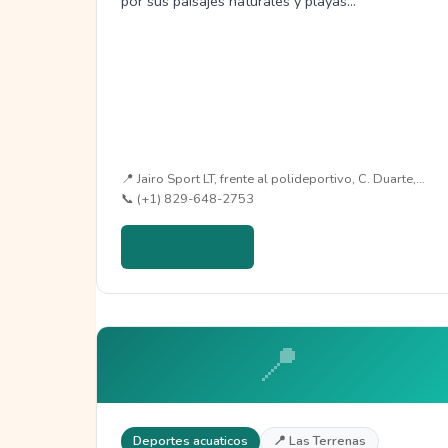
por sus paisajes naturales y playas…
📍 Jairo Sport LT, frente al polideportivo, C. Duarte,…
📞 (+1) 829-648-2753
Ver detalles →
📍
Deportes acuaticos
📍 Las Terrenas