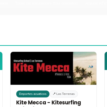
amaná
Todas las excursiones (tour operador)
Alquilar ATV
Deportes acuaticos
📍 Las Terrenas
Kite Mecca - Kitesurfing